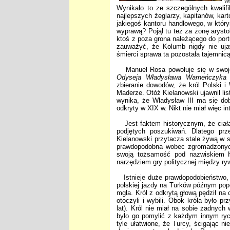
w
Wynikało to ze szczególnych kwalifi
najlepszych żeglarzy, kapitanów, kar
jakiegoś kantoru handlowego, w który
wyprawą? Pojął tu też za żonę arysto
ktoś z poza grona należącego do port
zauważyć, że Kolumb nigdy nie uja
śmierci sprawa ta pozostała tajemnicą
Manuel Rosa powołuje się w swojej 
Odyseja Władysława Warneńczyka
(
zbieranie dowodów, że król Polski i
Maderze. Otóż Kielanowski ujawnił li
wynika, że Władysław III ma się dob
odkryty w XIX w. Nikt nie miał więc i
Jest faktem historycznym, że ciała 
podjętych poszukiwań. Dlatego prz
Kielanowski przytacza stale żywą w s
prawdopodobna wobec zgromadzonych
swoją tożsamość pod nazwiskiem He
narzędziem gry politycznej między ry
Istnieje duże prawdopodobieństwo, ż
polskiej jazdy na Turków późnym popo
mgła. Król z odkrytą głową pędził na 
otoczyli i wybili. Obok króla było p
lat). Król nie miał na sobie żadnych
było go pomylić z każdym innym ryce
tyle ułatwione, że Turcy, ścigając ni