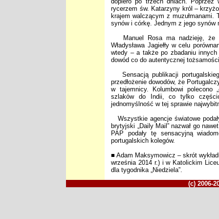
dopiero po trzech dniach. Poprzez
rycerzem św. Katarzyny król – krzyżo
krajem walczącym z muzułmanami. Tu 
synów i córkę. Jednym z jego synów 
Manuel Rosa ma nadzieję, że będ
Władysława Jagiełły w celu porówn
wtedy – a także po zbadaniu innych
dowód co do autentycznej tożsamości
Sensacją publikacji portugalskieg
przedłożenie dowodów, że Portugalczy
w tajemnicy. Kolumbowi polecono „
szlaków do Indii, co tylko częśc
jednomyślność w tej sprawie najwybitn
Wszystkie agencje światowe podały 
brytyjski „Daily Mail” nazwał go na
PAP podały tę sensacyjną wiadomo
portugalskich kolegów.
■ Adam Maksymowicz – skrót wykładu
września 2014 r.) i w Katolickim Lic
dla tygodnika „Niedziela”.
(c) 2006-2