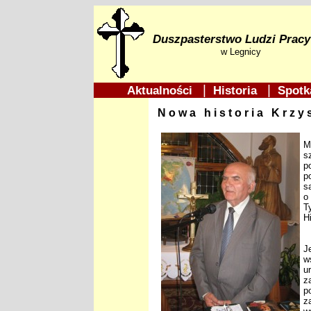
Duszpasterstwo Ludzi Pracy
w Legnicy
|
|
Aktualności
Historia
Spotk
Nowa historia Krzy
W
M
s
p
p
s
o
T
H
W
J
w
u
z
p
z