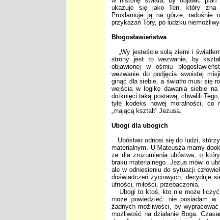
w historię świata, by objawić pla
ukazuje się jako Ten, który zna s
Proklamuje ją na górze, radośnie o
przykazań Tory, po ludzku niemożliwy
Błogosławieństwa
„Wy jesteście solą ziemi i światłem 
strony jest to wezwanie, by kszta
objawionej w ośmiu błogosławieńs
wezwanie do podjęcia swoistej misj
ginąć dla siebie, a światło musi się
wejścia w logikę dawania siebie na 
dotknięci taką postawą, chwalili Tego
tyle kodeks nowej moralności, co 
„mającą kształt” Jezusa.
Ubogi dla ubogich
Ubóstwo odnosi się do ludzi, którzy
materialnym. U Mateusza mamy dookre
że dla zrozumienia ubóstwa, o któr
braku materialnego. Jezus mówi o ubó
ale w odniesieniu do sytuacji człowi
doświadczeń życiowych, decyduje się
ufności, miłości, przebaczenia.
Ubogi to ktoś, kto nie może liczyć n
może powiedzieć: nie posiadam w
żadnych możliwości, by wypracować c
możliwość na działanie Boga. Czasam