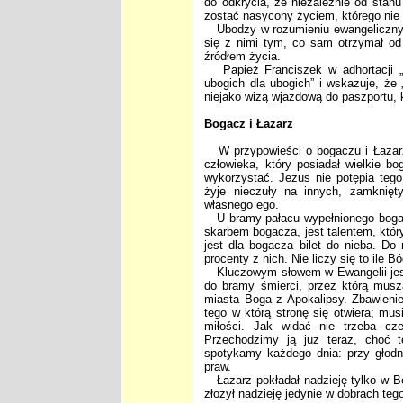
do odkrycia, że niezależnie od stanu
zostać nasycony życiem, którego nie
Ubodzy w rozumieniu ewangelicznym t
się z nimi tym, co sam otrzymał od
źródłem życia.
Papież Franciszek w adhortacji „E
ubogich dla ubogich” i wskazuje, że 
niejako wizą wjazdową do paszportu, 
Bogacz i Łazarz
W przypowieści o bogaczu i Łazarz
człowieka, który posiadał wielkie bo
wykorzystać. Jezus nie potępia tego
żyje nieczuły na innych, zamknięt
własnego ego.
U bramy pałacu wypełnionego bogac
skarbem bogacza, jest talentem, któr
jest dla bogacza bilet do nieba. Do
procenty z nich. Nie liczy się to ile 
Kluczowym słowem w Ewangelii jest 
do bramy śmierci, przez którą musz
miasta Boga z Apokalipsy. Zbawienie
tego w którą stronę się otwiera; mus
miłości. Jak widać nie trzeba cz
Przechodzimy ją już teraz, choć t
spotykamy każdego dnia: przy głodn
praw.
Łazarz pokładał nadzieję tylko w B
złożył nadzieję jedynie w dobrach teg