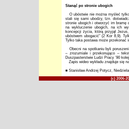
Stanąć po stronie ubogich
O ubóstwie nie można myśleć tylko 
stali się sami ubodzy, tzn. doświad
stronie ubogich i otworzyć im bramę 
na wykluczenie ubogich, na ich wy
koncepcji życia, którą przyjął Jezu
ubóstwem ubogacić” (2 Kor 8,9). Tylk
Tylko taka postawa może przekonać in
Obecni na spotkaniu byli poruszeni 
– zrozumiale i przekonująco – tekst
Duszpasterstwie Ludzi Pracy ’90 kolej
Zapis wideo wykładu znajduje się n
■ Stanisław Andrzej Potycz, Niedziela,
(c) 2006-2