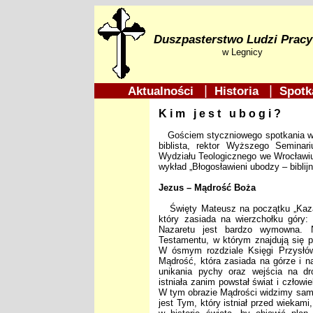
Duszpasterstwo Ludzi Pracy
w Legnicy
|
|
Aktualności
Historia
Spotk
Kim jest ubogi?
Gościem styczniowego spotkania w Du
biblista, rektor Wyższego Seminar
Wydziału Teologicznego we Wrocławiu
wykład „Błogosławieni ubodzy – biblij
Jezus – Mądrość Boża
Święty Mateusz na początku „Kazan
który zasiada na wierzchołku góry:
Nazaretu jest bardzo wymowna. 
Testamentu, w którym znajdują się p
W ósmym rozdziale Księgi Przysłów
Mądrość, która zasiada na górze i na
unikania pychy oraz wejścia na dr
istniała zanim powstał świat i człowie
W tym obrazie Mądrości widzimy sa
jest Tym, który istniał przed wieka