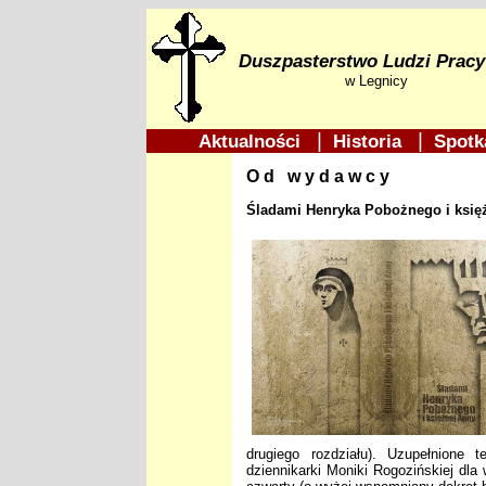
Duszpasterstwo Ludzi Pracy
w Legnicy
|
|
Aktualności
Historia
Spotk
Od wydawcy
Śladami Henryka Pobożnego i księ
drugiego rozdziału). Uzupełnione t
dziennikarki Moniki Rogozińskiej dla