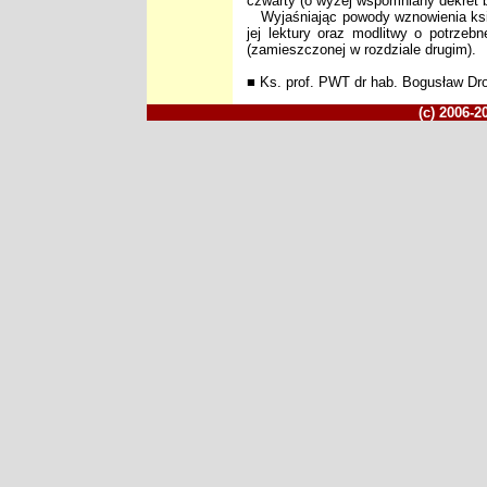
czwarty (o wyżej wspomniany dekret b
Wyjaśniając powody wznowienia ksią
jej lektury oraz modlitwy o potrze
(zamieszczonej w rozdziale drugim).
■ Ks. prof. PWT dr hab. Bogusław Dr
(c) 2006-2