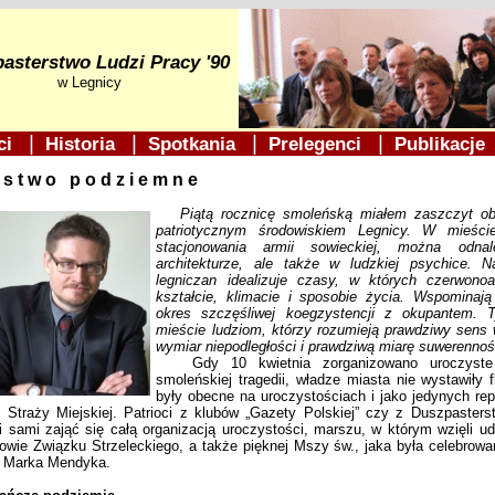
asterstwo Ludzi Pracy '90
w Legnicy
|
|
|
|
ści
Historia
Spotkania
Prelegenci
Publikacj
ństwo podziemne
Piątą rocznicę smoleńską miałem zaszczyt ob
patriotycznym środowiskiem Legnicy. W mieści
stacjonowania armii sowieckiej, można odn
architekturze, ale także w ludzkiej psychice. 
legniczan idealizuje czasy, w których czerwonoa
kształcie, klimacie i sposobie życia. Wspominają
okres szczęśliwej koegzystencji z okupantem. T
mieście ludziom, którzy rozumieją prawdziwy sens 
wymiar niepodległości i prawdziwą miarę suwerennoś
Gdy 10 kwietnia zorganizowano uroczyste 
smoleńskiej tragedii, władze miasta nie wystawiły 
były obecne na uroczystościach i jako jedynych re
 Straży Miejskiej. Patrioci z klubów „Gazety Polskiej” czy z Duszpasters
i sami zająć się całą organizacją uroczystości, marszu, w którym wzięli udz
owie Związku Strzeleckiego, a także pięknej Mszy św., jaka była celebrow
. Marka Mendyka.