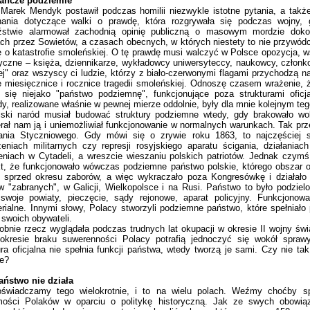
ańcze podziemie
rek Mendyk postawił podczas homilii niezwykle istotne pytania, a takż
nania dotyczące walki o prawdę, która rozgrywała się podczas wojny, 
źstwie alarmował zachodnią opinię publiczną o masowym mordzie dok
ach przez Sowietów, a czasach obecnych, w których niestety to nie przywó
 o katastrofie smoleńskiej. O tę prawdę musi walczyć w Polsce opozycja, 
tyczne – księża, dziennikarze, wykładowcy uniwersyteccy, naukowcy, człon
ej" oraz wszyscy ci ludzie, którzy z biało-czerwonymi flagami przychodzą n
e miesięcznice i rocznice tragedii smoleńskiej. Odnoszę czasem wrażenie,
 się niejako "państwo podziemnę", funkcjonujące poza strukturami oficja
y, realizowane właśnie w pewnej mierze oddolnie, były dla mnie kolejnym te
i naród musiał budować struktury podziemne wtedy, gdy brakowało wol
rał nam ją i uniemożliwiał funkcjonowanie w normalnych warunkach. Tak prz
ania Styczniowego. Gdy mówi się o zrywie roku 1863, to najczęściej
eniach militarnych czy represji rosyjskiego aparatu ścigania, działaniac
eniach w Cytadeli, a wreszcie wieszaniu polskich patriotów. Jednak czymś
kt, że funkcjonowało wówczas podziemne państwo polskie, którego obszar 
 sprzed okresu zaborów, a więc wykraczało poza Kongresówkę i działało
w "zabranych", w Galicji, Wielkopolsce i na Rusi. Państwo to było podzielo
swoje powiaty, pieczęcie, sądy rejonowe, aparat policyjny. Funkcjonow
erialne. Innymi słowy, Polacy stworzyli podziemne państwo, które spełniał
swoich obywateli.
ie rzecz wyglądała podczas trudnych lat okupacji w okresie II wojny świa
okresie braku suwerenności Polacy potrafią jednoczyć się wokół sprawy
ura oficjalna nie spełnia funkcji państwa, wtedy tworzą je sami. Czy nie tak
ie?
aństwo nie działa
adczamy tego wielokrotnie, i to na wielu polach. Weźmy choćby spr
mości Polaków w oparciu o politykę historyczną. Jak ze swych obowią