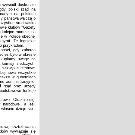
e wywiódł doskonałe
gdy polski rząd na
onanym na polskich
dcy państwa walczą o
wszystkie środowiska
kowie klubów "Gazety
a kolejne marsze, na
 że w Polsce obecnej
lnymi. Te legnickie
go przykładem.
ności, gdy zaborca
ecież było w okresie
 skupiamy uwagę na
h komisji śledczych,
 niezwykle istotnym
obejmował wszystkie
 także w guberniach
ne administracyjnie,
ał rząd oraz urzędy
o podstawowe funkcje
towej. Okazuje się,
 narodowej, a jeśli
 właśnie dzieje się i
awę kształtowania
zków wywiązuje się