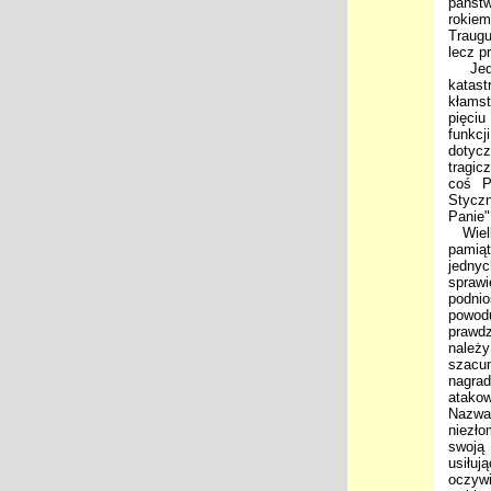
państw
rokiem
Traugu
lecz p
Jedna
katas
kłamst
pięciu
funkcj
dotyc
tragic
coś P
Stycz
Panie"
Wielki
pamiąt
jednyc
spraw
podnio
powod
prawdz
należy
szacu
nagra
atakow
Nazwa 
niezło
swoją 
usiłuj
oczywi