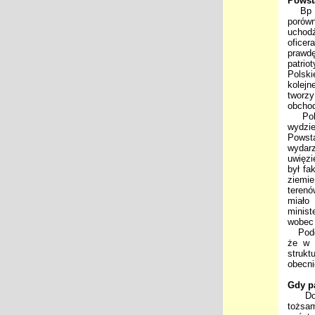
Powst
Bp Ma
porów
uchod
oficer
prawdę
patrio
Polski
kolejn
tworzy
obchod
Polsk
wydzie
Powst
wydarz
uwięzi
był fa
ziemie
terenó
miało 
minist
wobec 
Podobn
że w 
strukt
obecn
Gdy p
Doświ
tożsa