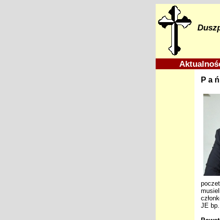
Duszp
Aktualno
Pa
poczet
musiel
członk
JE bp