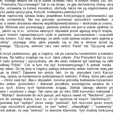
o, którego władze nie są w stanie uchwalić roku, w którym mamy 150. rocz
 Powstania Styczniowego? Jak to się dzieje, że gdy obchodzimy równą, okrą
tta, uznawaną za koniec insurekcji, obchody także nie są organizowane prz
rzez partię opozycyjną, Kościół, środowiska patriotyczne?
k najmocniej sprawa braku prawidłowo funkcjonującej państwowości ujaw
trofy smoleńskiej. Nie ma potrzeby wymieniać wszystkich zaniedbań, z
w, a nawet ukrywania własnej współodpowiedzialności – doskonale je znamy
 lat. Wniosek jest przerażający: państwo polskie nie jest w stanie spełniać
i, jakimi są m.in.: ochrona własnych obywateli przed agresją innych krajów
zące śmierci najważniejszych osób w państwie, poszanowanie i szacunek
znej śmierci. Cóż więc dziwnego, że wiele osób śpiewa ostatni wers pięknej p
olskę", używając słów, jakie pojawiły się w niej w okresie przed 
niowego: "Ojczyznę, wolność racz nam wrócić Panie" lub "Ojczyznę wol
?
 krzyk podniesiono, gdy w Legnicy, rok po zamachu smoleńskim w katedrz
kową. Na tablicy znajduje się m.in. takie zdanie: „Pan Prezydent był za życi
h ludzi poniżany i wyszydzany, ale dla wielu rodaków był nadzieją na odb
iedliwej Polski”. Cóż w tym ma być kontrowersyjnego? A jednak media p
sły raban. Do tej pory w Legnicy padają oskarżenia wobec twórców owej pam
uje tę złość? Zapewne ten prosty fakt, że śp. prezydent Lech Kaczyń
iwą, opartą na fundamencie podstawowych wartości, Polskę, która jako pań
 – chroni swój byt, dba o obywateli, rozumie potrzebę budowania tożsamośc
nku wobec przeszłości i dokonań przodków, przestępców wsadza do w
dza tych, którzy tych bandziorów ścigają. Jednak takiego właśnie pr
ano i szydzono z niego. Tak samo jak po roku 1945 komuniści traktowali Ż
"Wyklęci" doskonale do nich pasuje, jest lepsza nawet niż "Niezłomni", pomi
mni do samego końca. Lecz to, co ich wyróżnia od innych "niezłomnych", t
postawę byli "wyklęci" przez swoje "państwo", byli niszczeni przez instyt
ącego wszystkich przekonać, że jest "wolny", „niepodległy" i "suwerenny
ste jednak, że owa "wolność" to wierutne kłamstwo. Tym trudniej funkcjonuje