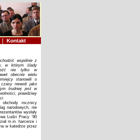
|
e
Kontakt
chodzić wspólnie z
e, w którym ślady
aleźć nie tylko w
Nawet obecnie wielu
rmiejcy stanowili o
 czasy niewoli jako
ym trudniej jest w
wolności, prawdziwy
ci.
obchody rocznicy
flag narodowych, nie
prezentantów wysłały
twa Ludzi Pracy ’90
iał m.in. harcerze i
ana w katedrze przez