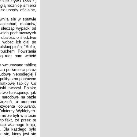
nicę zrywu 1863 r.,
głą rocznicę śmierci
ez urzędy oficjalne,
niła się w sprawie
aniechań, matactw,
, śledząc wypadki od
 swoich podstawowych
, dbałość o śledztwo
 wobec ich ciał po
olskiej pieśni "Boże,
wybuchem Powstania
ną racz nam wrócić
e wmurowano tablicę
a i po śmierci przez
udowę niepodległej i
olityczno-poprawne
iątkowej tablicy. Co
ski tworzył Polskę
stwo funkcjonuje jak
i narodowej na bazie
ięzień, a orderami
ezydenta opluwano,
ołnierzy Wyklętych.
mo że byli w istocie
o fakt, że przez tę
ucje własnego kraju,
". Dla każdego było
 się, kiedy jest się