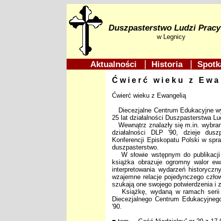
Duszpasterstwo Ludzi Pracy
w Legnicy
|
|
Aktualności
Historia
Spotk
Ćwierć wieku z Ewa
Ćwierć wieku z Ewangelią
Diecezjalne Centrum Edukacyjne wyd
25 lat działalności Duszpasterstwa Lu
Wewnątrz znalazły się m.in. wybran
działalności DLP '90, dzieje dusz
Konferencji Episkopatu Polski w spra
duszpasterstwo.
W słowie wstępnym do publikacji b
książka obrazuje ogromny walor ewan
interpretowania wydarzeń historyczny
wzajemne relacje pojedynczego człow
szukają one swojego potwierdzenia i z
Książkę, wydaną w ramach serii Bi
Diecezjalnego Centrum Edukacyjnego
'90.