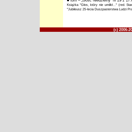
■ tom – „Gość Niedzielny” nr 29 z 17.
Książka "Głos, który nie umilkł…" (red. St
"Jubileusz 25-lecia Duszpasterstwa Ludzi Pra
(c) 2006-2