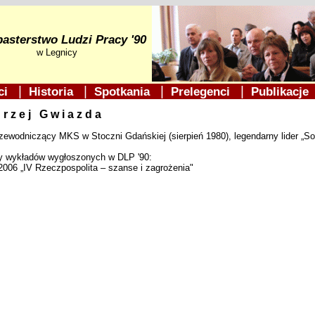
asterstwo Ludzi Pracy '90
w Legnicy
|
|
|
|
ści
Historia
Spotkania
Prelegenci
Publikacj
rzej Gwiazda
zewodniczący MKS w Stoczni Gdańskiej (sierpień 1980), legendarny lider „So
y wykładów wygłoszonych w DLP '90:
2006 „IV Rzeczpospolita – szanse i zagrożenia"