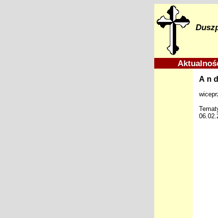
Duszp
Aktualno
And
wicepr
Temat
06.02.