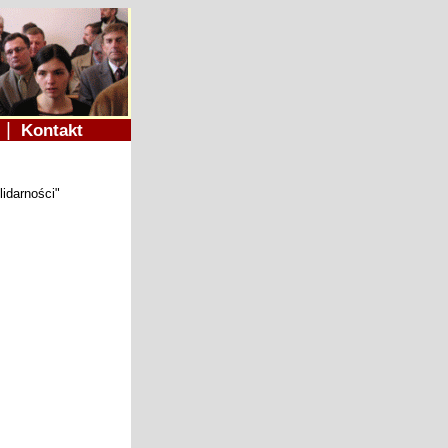
|
e
Kontakt
lidarności"