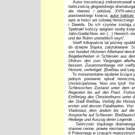
Autor inscenizacji zrekonstruował wyd
twórczością głogowskiego dramaturga
ale również i polskiej. XVIII-wie
piastowskiego księcia;
autor traktuj
opis w treści arii solowej heroicznego
i Dawida. Do ich czynów zostają p
Spektakl kończy epigram osoby księci
Jahr=Gedächtnis ein (...) Heinrich s
und der Ruhm unsterblich seyn”.
Stieff kilkanaście lat później opubl
do dziejów Śląska, zatytułowane:
Sc
von hundert Historien Allerhand denc
Begebenheiten in Schlesien aus den 
Uhrkun- den zum Vergnügen allerha
bessern Zusammenhange mit vielfä
Historie, verfertiget.
(Breßlau und Leip
To monumentalne wydanie liczące pon
jednym ponownie opisał heroiczn
chrześcijaństwa. Nosi ono tytuł:
Von
Schlesischen Zustand unter dem er
Regenten bis auf den Piast. Forts
Einfihrüng des Christenthums unter
der Stadt Breßlau. Verfolg der Histo
ersten und dessen Fatalitaeten. Von
Vladislaus dem andern bis auf die
Ansprüche auf Schlesien. Breßlauisch
Hedwige und Auszug deren Legende... 
Twórczość śląskiego dramaturga 
stanowi cenne, prawie nieznane badac
II Pobożnego w czasach nowożytnych