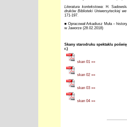
Literatura kontekstowa
: H. Sadowsk
druków Biblioteki Uniwersyteckiej w
171-197.
■ Opracował Arkadiusz Muła – histor
w Jaworze (28.02.2018)
Skany starodruku spektaklu poświ
r.)
skan 01 »»
skan 02 »»
skan 03 »»
skan 04 »»