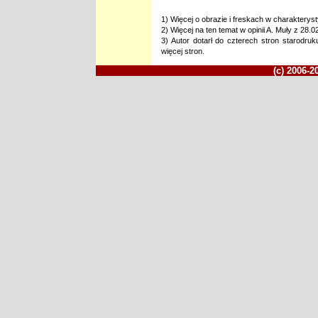
1) Więcej o obrazie i freskach w charakteryst
2) Więcej na ten temat w opinii A. Muły z 28.0
3) Autor dotarł do czterech stron starodru
więcej stron.
(c) 2006-2