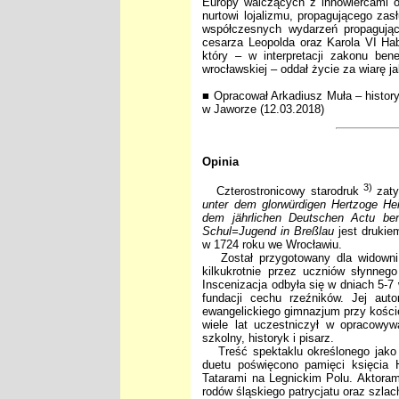
Europy walczących z innowiercami o 
nurtowi lojalizmu, propagującego za
współczesnych wydarzeń propagując
cesarza Leopolda oraz Karola VI Ha
który – w interpretacji zakonu ben
wrocławskiej – oddał życie za wiarę
■ Opracował Arkadiusz Muła – histor
w Jaworze (12.03.2018)
Opinia
3)
Czterostronicowy starodruk
zaty
unter dem glorwürdigen Hertzoge He
dem jährlichen Deutschen Actu be
Schul=Jugend in Breßlau
jest drukie
w 1724 roku we Wrocławiu.
Został przygotowany dla widowni 
kilkukrotnie przez uczniów słynne
Inscenizacja odbyła się w dniach 5-7
fundacji cechu rzeźników. Jej autor
ewangelickiego gimnazjum przy koście
wiele lat uczestniczył w opracowywa
szkolny, historyk i pisarz.
Treść spektaklu określonego jak
duetu poświęcono pamięci księcia 
Tatarami na Legnickim Polu. Aktoram
rodów śląskiego patrycjatu oraz szlac