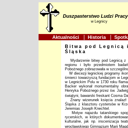
Duszpasterstwo Ludzi Pracy
w Legnicy
|
|
Aktualności
Historia
Spotk
Bitwa pod Legnicą 
Śląska
Wydarzenie bitwy pod Legnicą z 9
regionu i było przedmiotem badań 
Pobożnego zobrazowała w szczególno
W diecezji legnickiej programy ikono
śmierci towarzyszą fundacjom w Legn
w Legnickim Polu w 1730 roku flama
Backer wykonał monumentalny obra
Henryka Pobożnego przez św. Jadwig
świątyni, bawarski freskant Cosma 
Znany wizerunek księcia znalazł 
Śląska z klasztoru cystersów w Krz
Jeremias Joseph Knechtel.
Motyw najazdu tatarskiego spopu
rycerskich, w których dokumentowa
kulturalne, jak np. inscenizacja te
wrocławskiego Gimnazjum Marii Mag