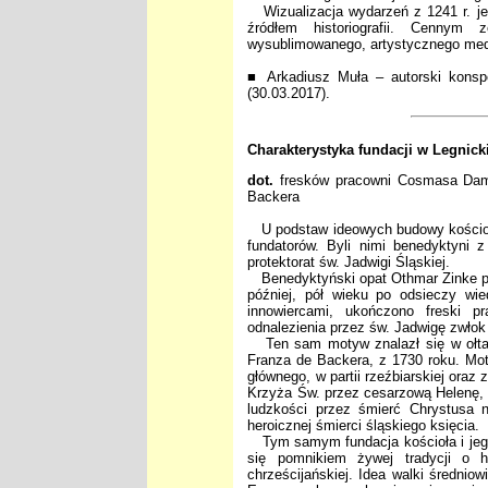
Wizualizacja wydarzeń z 1241 r. jes
źródłem historiografii. Cenny
wysublimowanego, artystycznego me
■ Arkadiusz Muła – autorski konsp
(30.03.2017).
Charakterystyka fundacji w Legnic
dot.
fresków pracowni Cosmasa Dami
Backera
U podstaw ideowych budowy kościoł
fundatorów. Byli nimi benedyktyni 
protektorat św. Jadwigi Śląskiej.
Benedyktyński opat Othmar Zinke prz
później, pół wieku po odsieczy wie
innowiercami, ukończono freski 
odnalezienia przez św. Jadwigę zwłok
Ten sam motyw znalazł się w ołta
Franza de Backera, z 1730 roku. Mot
głównego, w partii rzeźbiarskiej oraz
Krzyża Św. przez cesarzową Helenę, 
ludzkości przez śmierć Chrystusa n
heroicznej śmierci śląskiego księcia.
Tym samym fundacja kościoła i jego
się pomnikiem żywej tradycji o he
chrześcijańskiej. Idea walki średni